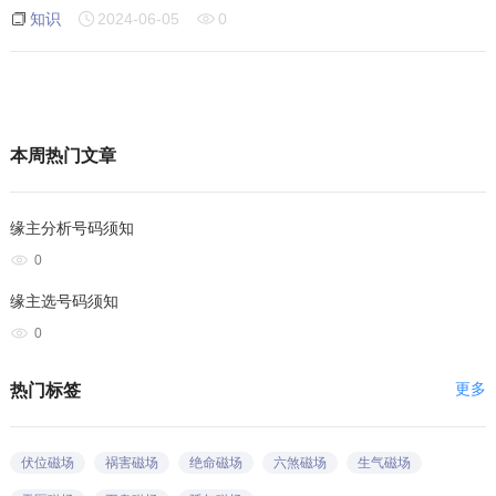
知识
2024-06-05
0
本周热门文章
缘主分析号码须知
0
缘主选号码须知
0
更多
热门标签
伏位磁场
祸害磁场
绝命磁场
六煞磁场
生气磁场