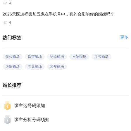
4
2026天医加祸害加五鬼在手机号中，真的会影响你的婚姻吗？
4
更多
热门标签
伏位磁场
祸害磁场
绝命磁场
六煞磁场
生气磁场
天医磁场
五鬼磁场
延年磁场
站长推荐
缘主选号码须知
缘主分析号码须知