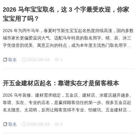
2026 马年宝宝取名，这 3 个字最受欢迎，你家
宝宝用了吗？
2026 年为丙午马年，春夏时节新生宝宝起名热度持续高涨，国内多数
城市家长更偏爱温润大气、适配马年特质的取名用字。晴、辰、沐三
字凭借音韵优美、寓意正向的特点，成为本年度主流热门取名用字。
本次结合温州本地取名习俗，详解三字的寓意、五行属性和实用搭配
取名
2026-08-04
1
方式，为新手家长提供靠谱的起
开五金建材店起名：靠谱实在才是留客根本
2026 马年装修、建材需求稳定，五金店、建材店、水暖店越开越多。
靠谱、实在、专业的店名，是赢得顾客信任的第一步。很多五金店起
名太随意、太花哨，反而让顾客觉得不专业、怕被坑。五金建材店起
名核心就是：专业、实在、靠谱。不用玩花活、不用搞文艺，简单直
取名
2026-08-03
2
接体现行业属性，让顾客一眼觉得