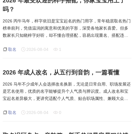
2026 年最受欢迎的梓字搭配，你家宝宝用上了
吗？
2026 丙午马年，梓字依旧是宝宝起名的热门用字，常年稳居取名热门
榜单前列，凭借温润的寓意和优美的字形，深受各地家长喜爱。但多
数家长只知晓梓字好听，却不懂合理搭配，容易出现重名、搭配违和
的问题。本次结合宁波本地取名偏好，详解梓字的五行寓意、适配人
取名
2026-08-04
1
群和优质搭配组合，同时梳理相关取名
2026 年成人改名，从五行到音韵，一篇看懂
2026 马年不少成年人会选择改名换新，无论是日常自用、职场发展还
是艺名使用，优质的名字能够提升个人气质与辨识度。成人改名和宝
宝起名差异极大，更讲究适配个人气质、贴合职场属性、兼顾大众审
美，不能盲目跟风网红用字。本文结合太原本地改名习俗，从五行适
取名
2026-08-04
0
配、音韵搭配、寓意选择三大维