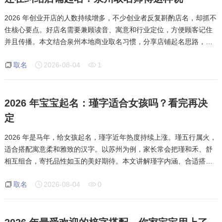
2026 年创业开店的人数持续增多，不少创业者反复斟酌店名，却抓不
住核心要点。好店名需要兼顾读音、寓意和行业定位，方便顾客记住
并且传播。本文结合泉州本地商业取名习惯，分享店铺起名思路，避
开常见失误。起名首要条件是读音顺口，连读不拗口。过长或者声调
取名
2026-08-04
1
冲突的名称，很难被大众记住。其次
2026 年宝宝起名：瑾字适合女孩吗？看完再决
定
2026 年是马年，给女孩起名，瑾字近年热度持续上涨。瑾五行属火，
适合搭配寓意柔和雅致的汉字。以苏州为例，家长常会把瑾和禾、舒
相互组合，寄托品性如玉的美好期待。本文讲解瑾字内涵、合适搭配
以及起名需要留意的细节。瑾字本义为美玉，自古以来常用来比喻人
取名
2026-08-04
0
品德纯粹，气质温润。五行属火，传统