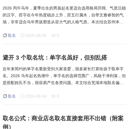
2026 丙午马年，夏季出生的男孩起名更适合选用格局开阔、气质沉稳
的汉字。弈字在今年热度稳步上升，弈五行属木，自带文雅睿智的气
场，非常适合马年男孩塑造从容大气的人格气质。本次结合苏州本地
取名习惯，讲解弈字的寓意、五行特点、适配搭配以及取名注意事
取名
2026-08-05
0
项，给家长提供靠谱的起名参考。弈
避开 3 个取名坑：单字名虽好，但别乱搭
近年来简约的单字名重新受到大家喜爱，很多家长打算给孩子取单字
名。2026 马年起名热潮中，单字名的选择范围广，风格干净利落，但
是搭配姓氏不当，很容易产生各类问题。本文结合芜湖本地取名偏
好，梳理单字名需要避开的问题。第一个问题，姓氏和名字连读产生
取名
2026-08-04
0
不好的谐音。选定单字之后，一定要反复
取名公式：商业店名取名直接套用不出错（附案
例）