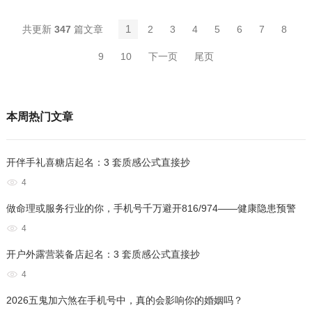
1
347
2
3
4
5
6
7
8
9
10
下一页
尾页
本周热门文章
开伴手礼喜糖店起名：3 套质感公式直接抄
4
做命理或服务行业的你，手机号千万避开816/974——健康隐患预警
4
开户外露营装备店起名：3 套质感公式直接抄
4
2026五鬼加六煞在手机号中，真的会影响你的婚姻吗？