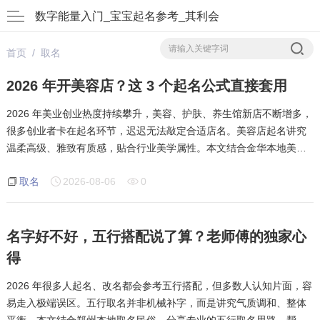
数字能量入门_宝宝起名参考_其利会
首页
/
取名
2026 年开美容店？这 3 个起名公式直接套用
2026 年美业创业热度持续攀升，美容、护肤、养生馆新店不断增多，
很多创业者卡在起名环节，迟迟无法敲定合适店名。美容店起名讲究
温柔高级、雅致有质感，贴合行业美学属性。本文结合金华本地美业
取名风格，分享三套可直接套用的起名公式。第一套公式，雅致意象
取名
2026-08-06
0
加美学后缀，适合高端美容护肤门店
名字好不好，五行搭配说了算？老师傅的独家心
得
2026 年很多人起名、改名都会参考五行搭配，但多数人认知片面，容
易走入极端误区。五行取名并非机械补字，而是讲究气质调和、整体