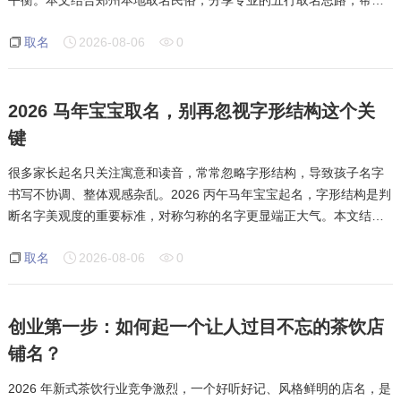
平衡。本文结合郑州本地取名民俗，分享专业的五行取名思路，帮助
大家理性取名。五行取名核心在于调和气质，而非强行补缺。性格活
取名
2026-08-06
0
泼好动的孩子，适合搭配水、土属性
2026 马年宝宝取名，别再忽视字形结构这个关
键
很多家长起名只关注寓意和读音，常常忽略字形结构，导致孩子名字
书写不协调、整体观感杂乱。2026 丙午马年宝宝起名，字形结构是判
断名字美观度的重要标准，对称匀称的名字更显端正大气。本文结合
烟台本地取名习俗，讲解字形搭配的核心技巧与常见误区。字形搭配
取名
2026-08-06
0
讲究平衡对称，繁简适中。姓氏笔
创业第一步：如何起一个让人过目不忘的茶饮店
铺名？
2026 年新式茶饮行业竞争激烈，一个好听好记、风格鲜明的店名，是