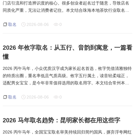
门店引流和打造辨识度的核心。很多创业者起名过于随意，导致店名
同质化严重，无法让消费者记住。本文结合珠海本地茶饮行业取名特
点，分享实用的茶饮店起名方法与避坑技巧。茶饮店名核心要求清新
取名
2026-08-06
0
柔和、年轻治愈、贴合饮品调性，
2026 年攸字取名：从五行、音韵到寓意，一篇看
懂
2026 丙午马年，小众优质汉字成为家长起名首选，攸字凭借清雅独特
的特质出圈，重名率低且气质高级。攸字五行属土，读音轻柔端正，
适配男女宝宝，是今年非常值得选用的取名用字。本文结合常州本地
取名偏好，全面解析攸字寓意、五行属性、搭配技巧以及取名注意事
取名
2026-08-06
0
项。攸字本义为长远、悠然，也代表安
2026 马年取名趋势：昆明家长都在用这些字
2026 丙午马年，全国宝宝取名审美持续回归简约国风，摒弃浮夸网红