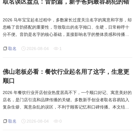
取名误区盘点：音韵篇，新手爸妈最容易犯的错
2026 马年宝宝起名过程中，多数家长过度关注名字的寓意和字形，却
忽略了音韵搭配的重要性，导致取出的名字拗口、生硬，日常称呼十
分不便。音韵是名字的核心基础，直接影响名字的整体质感和传播效
果。本文结合南昌本地取名习俗，盘点新手家长最容易踩中的音韵取
取名
2026-08-04
1
名误区，同时分享实用的音韵搭配技
佛山老板必看：餐饮行业起名用了这字，生意更
顺口
2026 年餐饮行业开店创业热度居高不下，一个顺口好记、寓意美好的
店名，是门店引流和品牌传播的关键。多数新手创业者取名容易陷入
复杂生僻、寓意杂乱的误区，不利于顾客记忆和口碑传播。本文结合
佛山本地餐饮取名习俗，详解餐饮行业优质取名用字及搭配技巧，帮
取名
2026-08-04
0
助创业者快速取出适配门店定位