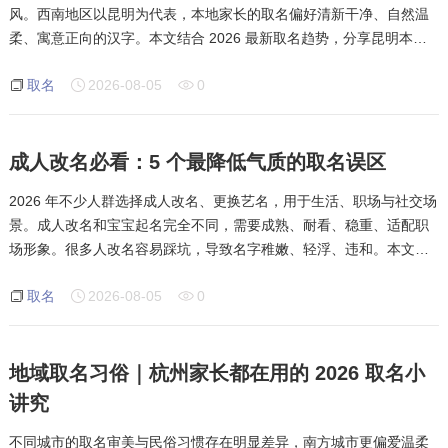
风。西南地区以昆明为代表，本地家长的取名偏好清新干净、自然温
柔、寓意正向的汉字。本文结合 2026 最新取名趋势，分享昆明本地
热门优质用字与搭配思路。今年主流取名不再过度堆砌轩、涵、梓等
取名
2026-08-05
0
老旧爆款字，转而偏向自然意象
成人改名必看：5 个最降低气质的取名误区
2026 年不少人群选择成人改名、更换艺名，用于生活、职场与社交场
景。成人改名和宝宝起名完全不同，需要成熟、耐看、稳重、适配职
场形象。很多人改名容易踩坑，导致名字稚嫩、轻浮、违和。本文结
合合肥本地改名习惯，盘点成人改名高频误区。第一个误区是过度使
取名
2026-08-05
0
用网红甜系用字，大量柔化、幼
地域取名习俗｜杭州家长都在用的 2026 取名小
讲究
不同城市的取名审美与民俗习惯存在明显差异，南方城市更偏爱温柔