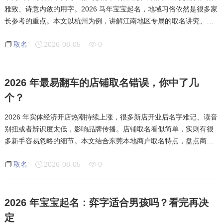
雅致、诗意内敛的用字。2026 马年宝宝起名，地域习俗依然是很多家
长参考的重点。本文以杭州为例，讲解江南地区专属的取名讲究、用
字偏好和适配马年的取名技巧。杭州属于江南文化核心城市，本地家
取名
2026-08-05
0
长起名偏爱诗意柔和、意境悠
2026 年最易翻车的店铺取名错误，你中了几
个？
2026 年实体经济开店热潮持续上涨，很多新店开业后名字难记、读音
别扭或者辨识度太低，影响品牌传播。店铺取名看似简单，实则有很
多新手容易忽略的细节。本文结合东莞本地商户取名特点，盘点商业
起名最容易翻车的几类错误，帮助创业者高效取出合适的店名。第一
取名
2026-08-05
0
类高频错误是盲目堆砌高级字，很
2026 年宝宝起名：弈字适合男孩吗？看完再决
定