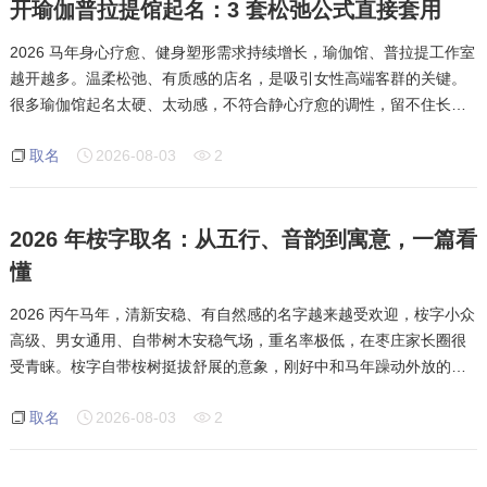
开瑜伽普拉提馆起名：3 套松弛公式直接套用
2026 马年身心疗愈、健身塑形需求持续增长，瑜伽馆、普拉提工作室
越开越多。温柔松弛、有质感的店名，是吸引女性高端客群的关键。
很多瑜伽馆起名太硬、太动感，不符合静心疗愈的调性，留不住长期
会员。以日照瑜伽门店为例，分享三组万能起名公式。公式一：疗愈
取名
2026-08-03
2
松弛字 + 瑜伽属性，静、舒、柔、禅
2026 年桉字取名：从五行、音韵到寓意，一篇看
懂
2026 丙午马年，清新安稳、有自然感的名字越来越受欢迎，桉字小众
高级、男女通用、自带树木安稳气场，重名率极低，在枣庄家长圈很
受青睐。桉字自带桉树挺拔舒展的意象，刚好中和马年躁动外放的性
格，安稳又有生机。桉字本义为桉树、玉树，寓意孩子心性安稳、挺
取名
2026-08-03
2
拔向上、有韧性有定力，人生如桉树一