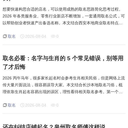
想要快速构思合适的店名，可以使用成熟的取名思路简化思考过程。
2026 年各类服务业、零售行业新店不断增加，一套通用取名公式，可
以帮助创业者快速产出备选名称。本文结合西安本地商业取名特点，
分享实用取名模板。第一种公式，特色字加行业属性。适用实体店，
取名
2026-08-04
0
直观清晰，顾客一眼了解经营项目。
取名必看：名字与生肖的 5 个常见错误，别等用
了才后悔
2026 丙午马年，很多家长起名时会参考生肖相关民俗，但是网络上流
传大量片面说法，很容易误导大家。本文结合长沙本地取名习俗，梳
理依靠生肖起名容易出现的误区，理性看待相关取名参考。第一个误
区，片面认定某些字根绝对适合或者不适合。民俗里的生肖用字说法
取名
2026-08-04
0
只是参考方向，不能单一作为取名唯
还在纠结店铺起名？泉州取名师傅这样说