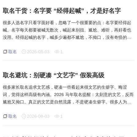
取名干货：名字要 “经得起喊”，才是好名字
很多人选名字只看字面好看，忽略了一个很重要的点：名字要经得起
喊。名字每天都要被喊无数次，喊起来别扭、尴尬、难听，再好看也
没用。经得起喊的名字，喊多少遍都不尴尬，不拗口，没有奇怪的谐
音，越喊越顺、越喊越亲切。而有些名字，写着好看，喊起来别扭，
取名
2026-08-03
1
还有奇怪的谐音，别人不愿意喊，孩子自己也不愿意
取名避坑：别硬凑 “文艺字” 假装高级
很多家长取名追求文艺感，硬凑一些看起来很文艺的生僻字、晦涩
词，觉得这样高级有内涵。2026 马年取名提醒：太刻意的文艺，反而
尴尬又拗口。真正的文艺是自然流露，不是硬凑生僻字。很多人为了
装文艺，找古籍里没人用的冷字、晦涩词，组合起来拗口难懂，别人
取名
2026-08-03
1
不会读、不知道什么意思，孩子从小要反复