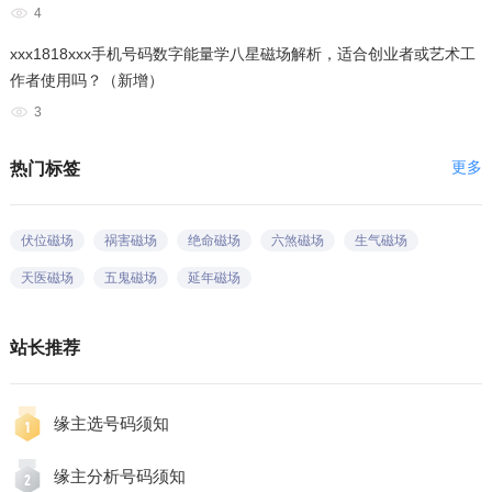
4
xxx1818xxx手机号码数字能量学八星磁场解析，适合创业者或艺术工
作者使用吗？（新增）
3
更多
热门标签
伏位磁场
祸害磁场
绝命磁场
六煞磁场
生气磁场
天医磁场
五鬼磁场
延年磁场
站长推荐
缘主选号码须知
缘主分析号码须知