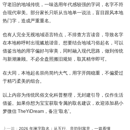
守老旧的地域传统，一味选用年代感较强的字词，名字不符
合现代审美。部分家长只听从当地单一说法，盲目跟风本地
热门字，造成严重重名。
也有人完全无视地域语言特点，不排查方言读音，导致名字
在本地称呼时出现尴尬谐音。想要结合地域习俗起名，可以
借鉴当地的用字偏好与审美，同时融入现代思路，做到传统
与新潮兼顾。不必全盘照搬旧规矩，取其精华即可。
在大同，本地起名崇尚简约大气，用字开阔稳重，不偏爱过
于精巧柔美的组合。
以上内容为传统民俗文化科普整理，无封建引导，仅作生活
借鉴。如果你想为宝宝获取专属的取名建议，欢迎添加易小
梦微信 TheYiDream，备注‘取名’。
上一篇：
2026 年琳字取名：从五行、音韵到寓意，一篇看懂