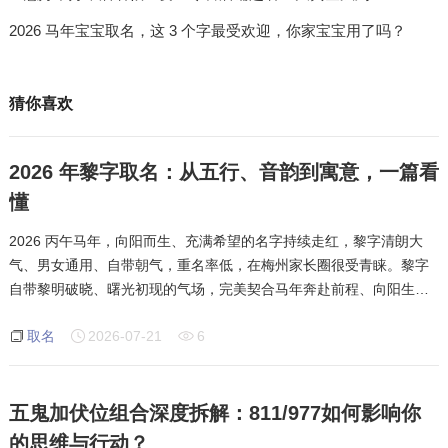
2026 马年宝宝取名，这 3 个字最受欢迎，你家宝宝用了吗？
猜你喜欢
2026 年黎字取名：从五行、音韵到寓意，一篇看
懂
2026 丙午马年，向阳而生、充满希望的名字持续走红，黎字清朗大
气、男女通用、自带朝气，重名率低，在梅州家长圈很受青睐。黎字
自带黎明破晓、曙光初现的气场，完美契合马年奔赴前程、向阳生长
的特质，温柔又有力量。黎字本义为黎明、曙光、新生，寓意孩子人
取名
2026-07-21
6
生充满希望、前路光明，朝气蓬勃、向上
五鬼加伏位组合深度拆解：811/977如何影响你
的思维与行动？