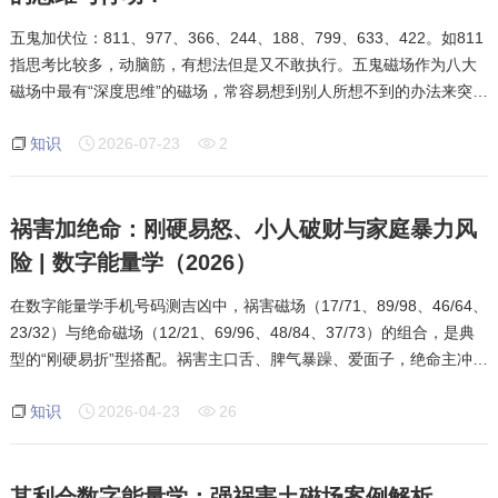
五鬼加伏位：811、977、366、244、188、799、633、422。如811
指思考比较多，动脑筋，有想法但是又不敢执行。五鬼磁场作为八大
磁场中最有“深度思维”的磁场，常容易想到别人所想不到的办法来突破
困境，这也是我们研究数字所必不可缺的磁场。根据其利会多年实战
知识
2026-07-23
2
案例，当五鬼磁场和伏
祸害加绝命：刚硬易怒、小人破财与家庭暴力风
险 | 数字能量学（2026）
在数字能量学手机号码测吉凶中，祸害磁场（17/71、89/98、46/64、
23/32）与绝命磁场（12/21、69/96、48/84、37/73）的组合，是典
型的“刚硬易折”型搭配。祸害主口舌、脾气暴躁、爱面子，绝命主冲
动、破财、官司。两者结合，说话果断刚强、不留余地，极易引发口
知识
2026-04-23
26
角、暴力冲突甚至家庭暴力，导
其利会数字能量学：强祸害土磁场案例解析——