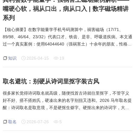
嘴硬心软，祸从口出，病从口入 | 数字磁场精讲
系列
【核心摘要】在数字能量学手机号码测算中，祸害磁场（17/71、
89/98、46/64、23/32）代表口才、铁齿、是非、呼吸道疾病。本文通
过一个真实案例：使用64044640（强祸害土）十余年的朋友，性格嘴
硬话直、离婚、肺癌早期——深度解析祸害磁场在性格、感情、健康
知识
2026-04-15
19
方面的真实影响。根据其利会
取名避坑：别硬从诗词里抠字装古风
很多家长觉得诗词取名就高级，随便找首古诗就往里抠字，不管字义
好不好、搭不搭姓氏，硬凑出来的名字别扭又违和。2026 马年取名提
醒：诗词取名是取意境，不是硬抠生僻字。硬抠出来的诗词字，大多
生僻、晦涩、字义老旧，和现代语境脱节，读起来拗口、听起来奇
取名
2026-07-26
5
怪，甚至藏着不好的谐音。看似有文化，实则