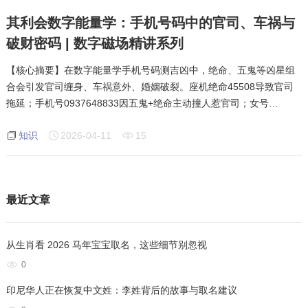
其利会数字能量学：手机号码中的官司、车祸与
破财密码 | 数字磁场精讲系列
【核心摘要】在数字能量学手机号码测吉凶中，绝命、五鬼等凶星组
合会引发官司缠身、车祸意外、婚姻破裂。座机绝命45508导致官司
拖延；手机号0937648833因五鬼+绝命主动撞人惹官司；女号
0920361477因贵人变忧郁，家人导致赔钱；身份证65509引发牢狱之
知识
2026-04-11
15
灾。本文基于其利会多年实战案例，深度解析
最近文章
从生肖看 2026 马年宝宝取名，这些细节别忽视
0
印尼华人正在恢复中文姓：李姓背后的故事与取名建议