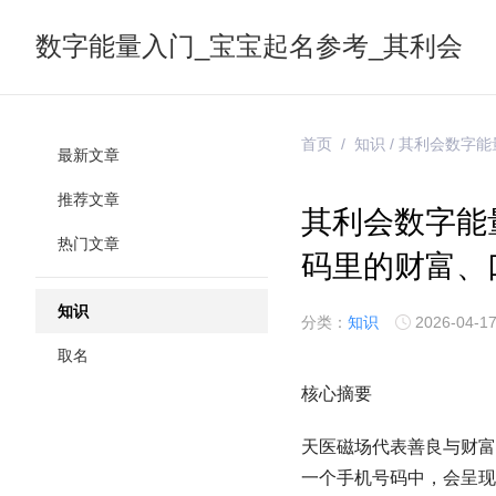
数字能量入门_宝宝起名参考_其利会
首页
/
知识
/ 其利会数字
最新文章
推荐文章
其利会数字能
热门文章
码里的财富、
知识
分类：
知识
2026-04-17
取名
核心摘要
天医磁场代表善良与财富
一个手机号码中，会呈现