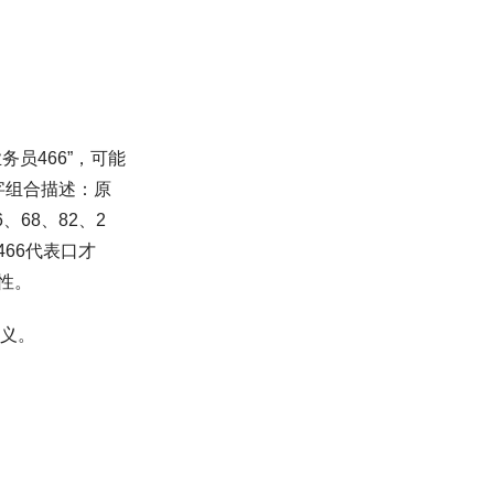
务员466”，可能
字组合描述：原
6、68、82、2
466代表口才
性。
义。