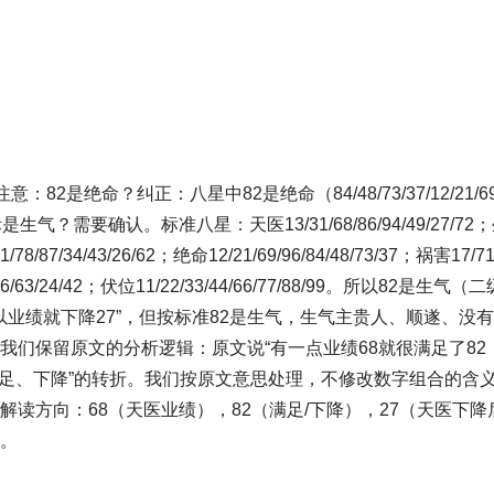
：82是绝命？纠正：八星中82是绝命（84/48/73/37/12/21/6
？需要确认。标准八星：天医13/31/68/86/94/49/27/72；生气
/78/87/34/43/26/62；绝命12/21/69/96/84/48/73/37；祸害17/71/
7/36/63/24/42；伏位11/22/33/44/66/77/88/99。所以82是
所以业绩就下降27”，但按标准82是生气，生气主贵人、顺遂、没
我们保留原文的分析逻辑：原文说“有一点业绩68就很满足了82
作“满足、下降”的转折。我们按原文意思处理，不修改数字组合的含
解读方向：68（天医业绩），82（满足/下降），27（天医下
。