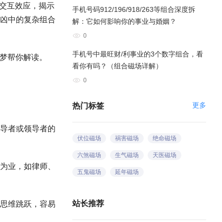
的交互效应，揭示
手机号码912/196/918/263等组合深度拆
凶中的复杂组合
解：它如何影响你的事业与婚姻？
0
手机号中最旺财/利事业的3个数字组合，看
小梦帮你解读。
看你有吗？（组合磁场详解）
0
更多
热门标签
为领导者或领导者的
伏位磁场
祸害磁场
绝命磁场
六煞磁场
生气磁场
天医磁场
以口为业，如律师、
五鬼磁场
延年磁场
站长推荐
常，思维跳跃，容易