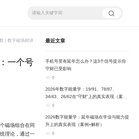
 | 数字磁场精讲
最近文章
：一个号
手机号里有延年怎么办？这3个信号提示你
守财已受影响
0
2026年数字能量学：19/91、78/87、
34/43、26/62在“守财”上的真实表现（案例
+解析）
0
2026数字能量学：延年磁场在学业与能力提
升上的真实表现（案例+解析）
个磁场组合在同
统理论，通过一
0