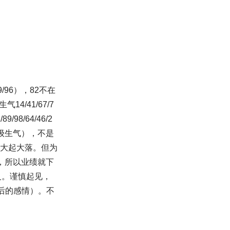
9/96），82不在
14/41/67/7
89/98/64/46/2
生气（二级生气），不是
有大起大落。但为
，所以业绩就下
义。谨慎起见，
降后的感情）。不