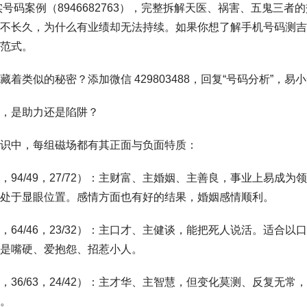
实号码案例（8946682763），完整拆解天医、祸害、五鬼三者
不长久，为什么有业绩却无法持续。如果你想了解手机号码测吉
范式。
着类似的秘密？添加微信 429803488，回复“号码分析”，易
，是助力还是陷阱？
识中，每组磁场都有其正面与负面特质：
/86，94/49，27/72）：主财富、主婚姻、主善良，事业上易成
处于显眼位置。感情方面也有好的结果，婚姻感情顺利。
/98，64/46，23/32）：主口才、主健谈，能把死人说活。适合
是嘴硬、爱抱怨、招惹小人。
/97，36/63，24/42）：主才华、主智慧，但变化莫测、反复无
。