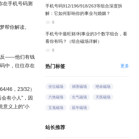
你在手机号码测
手机号码912/196/918/263等组合深度拆
解：它如何影响你的事业与婚姻？
0
小梦帮你解读。
手机号中最旺财/利事业的3个数字组合，看
看你有吗？（组合磁场详解）
0
反——他们有钱
码中，往往存在
更多
热门标签
伏位磁场
祸害磁场
绝命磁场
4/46，23/32）
六煞磁场
生气磁场
天医磁场
会有小人”，因
统意义上的“小
五鬼磁场
延年磁场
站长推荐