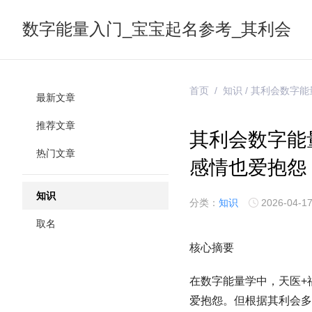
数字能量入门_宝宝起名参考_其利会
首页
/
知识
/ 其利会数字
最新文章
推荐文章
其利会数字能
热门文章
感情也爱抱怨 
知识
分类：
知识
2026-04-17
取名
核心摘要
在数字能量学中，天医+
爱抱怨。但根据其利会多