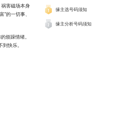
，祸害磁场本身
缘主选号码须知
富”的一切事、
缘主分析号码须知
你的烦躁情绪。
不到快乐。