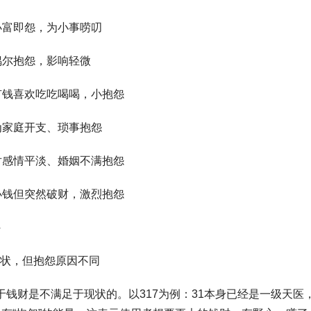
｜ 小富即怨，为小事唠叨
｜ 偶尔抱怨，影响轻微
 ｜ 有钱喜欢吃吃喝喝，小抱怨
｜ 为家庭开支、琐事抱怨
 ｜ 对感情平淡、婚姻不满抱怨
 ｜ 小钱但突然破财，激烈抱怨
状，但抱怨原因不同
于钱财是不满足于现状的。以317为例：31本身已经是一级天医