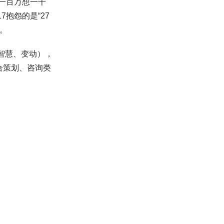
了一百万想一千
7抱怨的是“27
同。
（智慧、变动），
合策划、咨询类