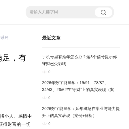
讲系列
最近文章
满足，有
手机号里有延年怎么办？这3个信号提示你
守财已受影响
0
2026年数字能量学：19/91、78/87、
34/43、26/62在“守财”上的真实表现（案例
+解析）
0
2026数字能量学：延年磁场在学业与能力提
升上的真实表现（案例+解析）
后招小人、感情中
获得财富的一切
0