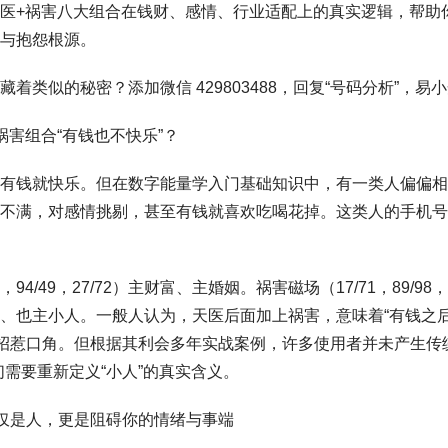
医+祸害八大组合在钱财、感情、行业适配上的真实逻辑，帮助
与抱怨根源。
着类似的秘密？添加微信 429803488，回复“号码分析”，易
祸害组合“有钱也不快乐”？
有钱就快乐。但在数字能量学入门基础知识中，有一类人偏偏相
不满，对感情挑剔，甚至有钱就喜欢吃喝花掉。这类人的手机号
6，94/49，27/72）主财富、主婚姻。祸害磁场（17/71，89/98，6
、也主小人。一般人认为，天医后面加上祸害，意味着“有钱之后
易招惹口角。但根据其利会多年实战案例，许多使用者并未产生传
们需要重新定义“小人”的真实含义。
不仅是人，更是阻碍你的情绪与事端