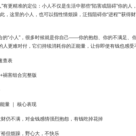
人”有更精准的定位：小人不仅是生活中那些“陷害或阻碍”你的人
此，这里的小人，也可以指性情烦躁，泛指阻碍你“进程”“获得财
合的“小人”，很多时候就是你自己——你的抱怨、你的不满足、
在的人更难对付，它们持续消耗你的正能量，让你即使有钱也感受
速查表
+祸害组合完整版
害能量 ｜ 核心表现
级 ｜ 大财仍不满，对金钱感情强烈抱怨，有钱吃掉花掉
 ｜ 富裕但烦躁，野心大，不快乐