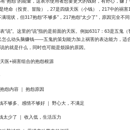
仍有“抱怨”的能量，这表示使用者想要更大的钱财，有野心，赚
1是绝命（投资、冒险），27是四级天医（小钱），217中的祸害1
满现状，但317抱怨“不够多”，217抱怨“太少了”，原因完全不
“说”。这里的“说”指的是前面的天医。例如6317：63是五鬼
说自己怎么动头脑赚钱——五鬼的策划能力加上祸害的表达能力，适
说的就是什么，同时也可能是烦躁的原因。
天医+祸害组合的抱怨根源
 抱怨内容 ｜ 抱怨原因
｜ 钱不够多、感情不够好 ｜ 野心大，不满足
｜ 钱太少了 ｜ 收入低，生活压力