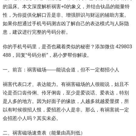
的温床。本文深度解析祸害+0的象义，并结合钛晶的能量特
性，为你提供化解口舌是非、增强胆识与财运的辅助方案。
如果你想通过手机号码测吉凶了解自己的表达模式与人际隐
患，建议进行完整的号码分析。
你的手机号码里，是否也藏着类似的秘密？添加微信 429803
488，回复“号码分析”，易小梦帮你解读。
一、前言：祸害磁场——能说会道，但不一定都招小人
祸害代表口才、表达能力。有祸害磁场的人很能说，姑且不
论是否口齿伶俐、伶牙俐齿，至少是爱说话、爱表达，特别
是人多的地方。因为好面子的缘故，人越多就越爱显摆，所
以有时候很招人恨，爱招惹小人是非。那么，有祸害就一定
会招惹小人吗？其实未必。
二、祸害磁场速查表（能量由高到低）