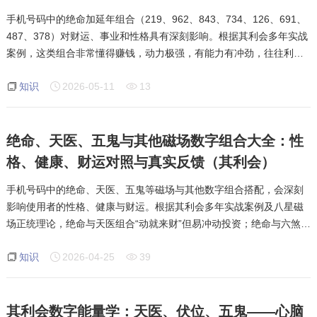
手机号码中的绝命加延年组合（219、962、843、734、126、691、
487、378）对财运、事业和性格具有深刻影响。根据其利会多年实战
案例，这类组合非常懂得赚钱，动力极强，有能力有冲劲，往往利益
至上，把金钱和事业成就看得比其他方面更重要。有钱了就买房子，
知识
2026-05-11
13
或在合适情况下就会置业。绝命的能动力加
绝命、天医、五鬼与其他磁场数字组合大全：性
格、健康、财运对照与真实反馈（其利会）
手机号码中的绝命、天医、五鬼等磁场与其他数字组合搭配，会深刻
影响使用者的性格、健康与财运。根据其利会多年实战案例及八星磁
场正统理论，绝命与天医组合“动就来财”但易冲动投资；绝命与六煞、
祸害组合脾气暴躁且易听信小人；天医与五鬼组合易突发心脏病与血
知识
2026-04-25
39
压问题；五鬼与生
其利会数字能量学：天医、伏位、五鬼——心脑