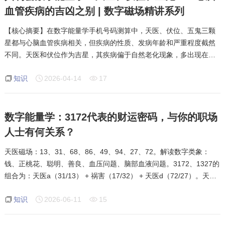
血管疾病的吉凶之别 | 数字磁场精讲系列
【核心摘要】在数字能量学手机号码测算中，天医、伏位、五鬼三颗
星都与心脑血管疾病相关，但疾病的性质、发病年龄和严重程度截然
不同。天医和伏位作为吉星，其疾病偏于自然老化现象，多出现在老
年阶段；而五鬼作为凶星，其疾病属于突发性质，无年龄限制，年轻
知识
2026-04-14
17
人也可能中招。根据其利会多年实战案例
数字能量学：3172代表的财运密码，与你的职场
人士有何关系？
天医磁场：13、31、68、86、49、94、27、72。解读数字类象：
钱、正桃花、聪明、善良、血压问题、脑部血液问题。3172、1327的
组合为：天医a（31/13） + 祸害（17/32） + 天医d（72/27）。天医a
代表第一级的天医，能量最大，赚大钱；天医d代表第四级的天医，能
知识
2026-06-11
15
量最小，赚小钱。如果你发现自己的手机号码中有3172