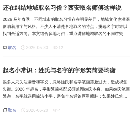
还在纠结地域取名习俗？西安取名师傅这样说
2026 马年春季，不同城市的取名习惯存在明显差异，地域文化也深深
影响着用字与风格。不少人不清楚各地取名的特点，挑选名字时难以
找到合适方向。本文结合多地习俗，重点讲解地域取名的不同讲究，
帮助大家结合地域特色选出合意的名字。南北城市取名风格有着直观
取名
2026-05-30
12
区别，北方地区偏向大气开阔，选字
起名小常识：姓氏与名字的字形繁简要均衡
很多人只关注读音和字义，忽略姓氏和名字笔画落差过大，造成视觉
失衡。2026 年起名，字形繁简搭配必须兼顾姓氏本身。如果姓氏笔画
繁杂，名字就选用简洁小字，避免全名通篇厚重臃肿；如果姓氏笔画
简单，中间字可以适度增加笔画，填补视觉空白。切忌极简姓氏搭配
取名
2026-06-28
4
极繁汉字，一轻一重，排版十分不协调。繁