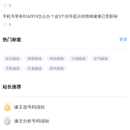
0
手机号里有816/974怎么办？这3个信号提示你情绪健康已受影响
0
更多
热门标签
伏位磁场
祸害磁场
绝命磁场
六煞磁场
生气磁场
天医磁场
五鬼磁场
延年磁场
站长推荐
缘主选号码须知
缘主分析号码须知