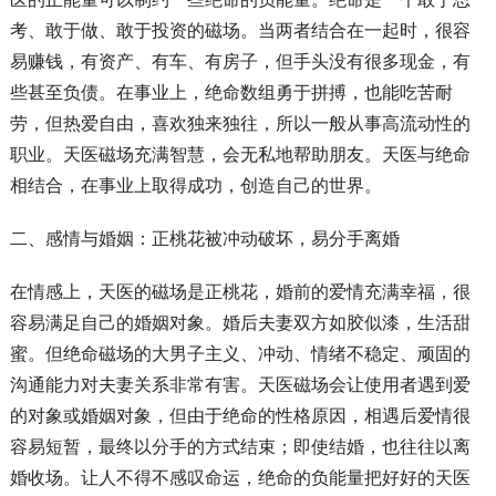
考、敢于做、敢于投资的磁场。当两者结合在一起时，很容
易赚钱，有资产、有车、有房子，但手头没有很多现金，有
些甚至负债。在事业上，绝命数组勇于拼搏，也能吃苦耐
劳，但热爱自由，喜欢独来独往，所以一般从事高流动性的
职业。天医磁场充满智慧，会无私地帮助朋友。天医与绝命
相结合，在事业上取得成功，创造自己的世界。
二、感情与婚姻：正桃花被冲动破坏，易分手离婚
在情感上，天医的磁场是正桃花，婚前的爱情充满幸福，很
容易满足自己的婚姻对象。婚后夫妻双方如胶似漆，生活甜
蜜。但绝命磁场的大男子主义、冲动、情绪不稳定、顽固的
沟通能力对夫妻关系非常有害。天医磁场会让使用者遇到爱
的对象或婚姻对象，但由于绝命的性格原因，相遇后爱情很
容易短暂，最终以分手的方式结束；即使结婚，也往往以离
婚收场。让人不得不感叹命运，绝命的负能量把好好的天医