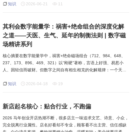
知识
2026-06-21
11
两个维度的真实表现。如果你的手
其利会数字能量学：祸害+绝命组合的深度化解
之道——天医、生气、延年的制衡法则 | 数字磁
场精讲系列
核心摘要在数字能量学中，祸害+绝命磁场组合（712、984、648、
237、173、896、469、321）以“刚硬”著称，言语上好强、易惹小
人、因轻信而破财。但数字之间自有相生相克的化解规律：一个天医
可化解一个绝命，生气或生气+延年可化解祸害。本文基于八星磁场正
知识
2026-04-18
19
统理论，深度解析这组组合的
新店起名核心：贴合行业，不跑偏
2026 马年创业开店热潮不断，很多店主一味追求文艺、诗意、小众，
完全脱离行业属性。店名好看却不专业，顾客看不出主营、信任感缺