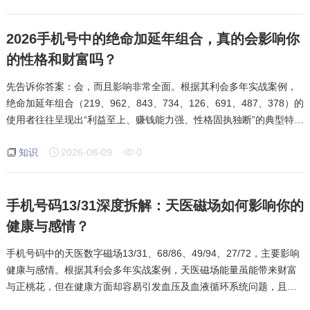
2026手机号中的绝命加延年组合，真的会影响你
的性格和财富吗？
先告诉你答案：会，而且影响非常全面。根据其利会多年实战案例，
绝命加延年组合（219、962、843、734、126、691、487、378）的
使用者往往呈现出“利益至上、赚钱能力强、性格固执独断”的典型特
质。这类组合确实很懂得赚钱，绝命的冲劲加上延年的智慧，能让使
知识
2026-08-09
0
用者比其他人付出更多、也
手机号码13/31深度拆解：天医磁场如何影响你的
健康与感情？
手机号码中的天医数字磁场13/31、68/86、49/94、27/72，主要影响
健康与感情。根据其利会多年实战案例，天医磁场能量虽能带来财富
与正桃花，但在健康方面却容易引发血压及血液循环系统问题，且能
量越强、数量越多，风险越大。本文深度解析天医磁场在健康与感情