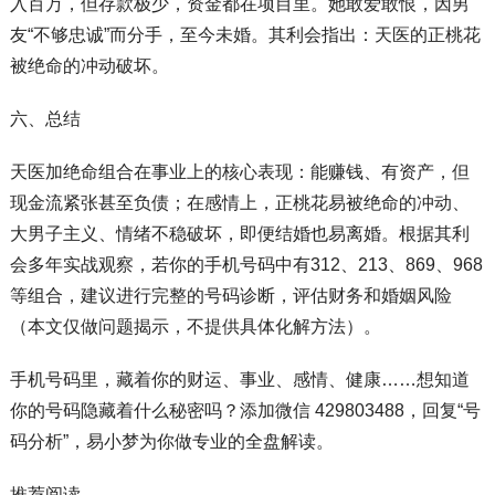
入百万，但存款极少，资金都在项目里。她敢爱敢恨，因男
友“不够忠诚”而分手，至今未婚。其利会指出：天医的正桃花
被绝命的冲动破坏。
六、总结
天医加绝命组合在事业上的核心表现：能赚钱、有资产，但
现金流紧张甚至负债；在感情上，正桃花易被绝命的冲动、
大男子主义、情绪不稳破坏，即便结婚也易离婚。根据其利
会多年实战观察，若你的手机号码中有312、213、869、968
等组合，建议进行完整的号码诊断，评估财务和婚姻风险
（本文仅做问题揭示，不提供具体化解方法）。
手机号码里，藏着你的财运、事业、感情、健康……想知道
你的号码隐藏着什么秘密吗？添加微信 429803488，回复“号
码分析”，易小梦为你做专业的全盘解读。
推荐阅读