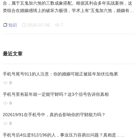
合，属于五鬼加六煞的三数成象搭配。根据其利会多年实战案例，这
类组合在婚姻感情上的破坏力极强，学术上有“五鬼加六煞，婚姻有变
化”的说法。本文基于八星磁场正统理论，深度解析五鬼加六煞组合在
知识
2026-07-06
7
感情维度的成像逻辑
最近文章
手机号尾号911的人注意：你的婚姻可能正被延年加伏位拖累
0
手机号里有延年就一定能守财吗？这3个信号告诉你真相
0
202619/91在手机号中，真的会影响你的守财能力吗？
0
手机号后4位是912/196的人，事业压力容易出问题？真相是……