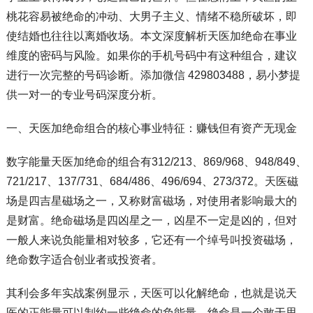
桃花容易被绝命的冲动、大男子主义、情绪不稳所破坏，即
使结婚也往往以离婚收场。本文深度解析天医加绝命在事业
维度的密码与风险。如果你的手机号码中有这种组合，建议
进行一次完整的号码诊断。添加微信 429803488，易小梦提
供一对一的专业号码深度分析。
一、天医加绝命组合的核心事业特征：赚钱但有资产无现金
数字能量天医加绝命的组合有312/213、869/968、948/849、
721/217、137/731、684/486、496/694、273/372。天医磁
场是四吉星磁场之一，又称财富磁场，对使用者影响最大的
是财富。绝命磁场是四凶星之一，凶星不一定是凶的，但对
一般人来说负能量相对较多，它还有一个绰号叫投资磁场，
绝命数字适合创业者或投资者。
其利会多年实战案例显示，天医可以化解绝命，也就是说天
医的正能量可以制约一些绝命的负能量。绝命是一个敢于思