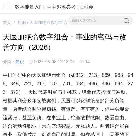
数字能量入门_宝宝起名参考_其利会
首页
/
知识
/ 天医加绝命数字组合：事业的密码与改善方向（2026）
天医加绝命数字组合：事业的密码与改
善方向（2026）
分类：
知识
2026-05-08 12:13:06
14
手机号码中的天医加绝命组合（如312、213、869、968、94
8、849、721、217、137、731、684、486、496、694、27
3、372），天医代表财富与正桃花，绝命代表投资与冲动。
根据其利会多年实战案例，天医可以化解绝命的部分负能
量，两者结合时容易赚钱、有资产、有车有房，但手头现金
流紧张，甚至负债。在事业上，绝命敢拼敢闯、热爱自由、
适合流动性职业；天医充满智慧、无私助人。两者结合能在
事业上取得成功，创造自己的世界。但在感情上，天医的正