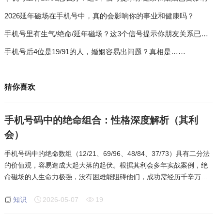
2026延年磁场在手机号中，真的会影响你的事业和健康吗？
手机号里有生气/绝命/延年磁场？这3个信号提示你朋友关系已受影响
手机号后4位是19/91的人，婚姻容易出问题？真相是……
猜你喜欢
手机号码中的绝命组合：性格深度解析（其利
会）
手机号码中的绝命数组（12/21、69/96、48/84、37/73）具有二分法
的价值观，容易造成大起大落的起伏。根据其利会多年实战案例，绝
命磁场的人生命力极强，没有困难能阻碍他们，成功需经历千辛万
苦。他们不会守中庸之道，人生际遇时高时低，极端乐观或悲观，常
知识
2026-05-07
19
有出乎意料的好事或坏事发生，易有官司文书问