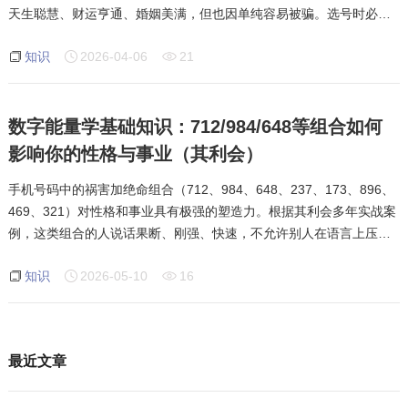
天生聪慧、财运亨通、婚姻美满，但也因单纯容易被骗。选号时必须
结合生辰八字，并非天医级别越高越好，过犹不及。本文基于其利会
知识
2026-04-06
21
多年实战案例，深度拆解天医磁场的正
数字能量学基础知识：712/984/648等组合如何
影响你的性格与事业（其利会）
手机号码中的祸害加绝命组合（712、984、648、237、173、896、
469、321）对性格和事业具有极强的塑造力。根据其利会多年实战案
例，这类组合的人说话果断、刚强、快速，不允许别人在语言上压过
自己，容易因冲动产生口角且难以控制；同时因为耳根子软、容易听
知识
2026-05-10
16
信他人，常常因小人而破财。但在事业上
最近文章