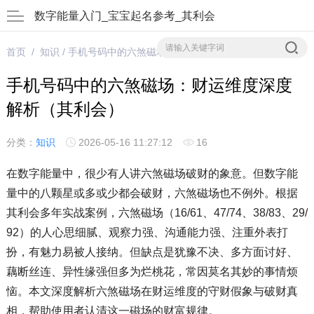
数字能量入门_宝宝起名参考_其利会
首页
/
知识
/ 手机号码中的六煞磁场：财运维度深度解析（其利会）
手机号码中的六煞磁场：财运维度深度
解析（其利会）
分类：
知识
2026-05-16 11:27:12
16
在数字能量中，很少有人讲六煞磁场破财的象意。但数字能
量中的八颗星或多或少都会破财，六煞磁场也不例外。根据
其利会多年实战案例，六煞磁场（16/61、47/74、38/83、29/
92）的人心思细腻、观察力强、沟通能力强、注重外表打
扮，有魅力易被人接纳。但缺点是犹豫不决、多方面讨好、
藕断丝连、异性缘强但多为烂桃花，常因莫名其妙的事情烦
恼。本文深度解析六煞磁场在财运维度的守财假象与破财真
相，帮助使用者认清这一磁场的财富规律。