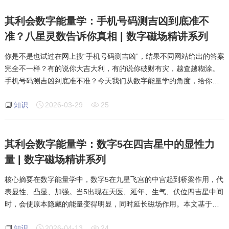
其利会数字能量学：手机号码测吉凶到底准不
准？八星灵数告诉你真相 | 数字磁场精讲系列
你是不是也试过在网上搜“手机号码测吉凶”，结果不同网站给出的答案
完全不一样？有的说你大吉大利，有的说你破财有灾，越查越糊涂。
手机号码测吉凶到底准不准？今天我们从数字能量学的角度，给你一
个明确的答案。你的手机号码里，是否也藏着类似的秘密？添加微信
知识
2026-03-29
25
429803488，回复“
其利会数字能量学：数字5在四吉星中的显性力
量 | 数字磁场精讲系列
核心摘要在数字能量学中，数字5在九星飞宫的中宫起到桥梁作用，代
表显性、凸显、加强。当5出现在天医、延年、生气、伏位四吉星中间
时，会使原本隐藏的能量变得明显，同时延长磁场作用。本文基于其
利会多年实战案例，深度解析5在四吉星中的具体表现：天医夹5使财
知识
2026-04-13
24
富凸显且延续；延年夹5使能力与压