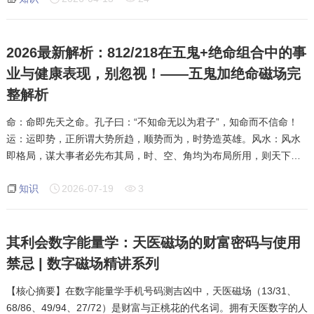
2026最新解析：812/218在五鬼+绝命组合中的事
业与健康表现，别忽视！——五鬼加绝命磁场完
整解析
命：命即先天之命。孔子曰：“不知命无以为君子”，知命而不信命！
运：运即势，正所谓大势所趋，顺势而为，时势造英雄。风水：风水
即格局，谋大事者必先布其局，时、空、角均为布局所用，则天下为
棋也。积阴德：阴德即行善，积善之家必有余庆。读书：读书为明
知识
2026-07-19
3
理，知识改变命运。名：名即名声，“雁过留
其利会数字能量学：天医磁场的财富密码与使用
禁忌 | 数字磁场精讲系列
【核心摘要】在数字能量学手机号码测吉凶中，天医磁场（13/31、
68/86、49/94、27/72）是财富与正桃花的代名词。拥有天医数字的人