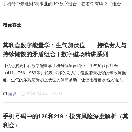
手机号中最旺财/利事业的3个数字组合，看看你有吗？（组合磁场详解）
猜你喜欢
其利会数字能量学：生气加伏位——持续贵人与
持续懒散的矛盾组合 | 数字磁场精讲系列
【核心摘要】在数字能量学手机号码测吉凶中，生气加伏位组合
（411、766、933等）代表“持续的贵人”，但也带来极强的懒散与拖
延。生气的乐观随缘加上伏位的保守被动，让使用者容易陷入“临时抱
佛脚”的困境，贵人来了也抓不住。此组合需慎重搭配，建议加入延年
知识
2026-04-04
18
磁场增强行动
手机号码中的126和219：投资风险深度解析（其
利会）