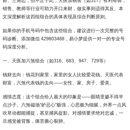
财、三角恋，但不止于此；天医加祸害（如317）有利有弊，
销售、教师等行业可助力开口来财，做实事则适得其反。本
文深度解析这四组组合的具体表现及综合判断原则。
如果你的手机号码中包含这些组合，建议进行一次完整的号
码诊断。添加微信 429803488，易小梦提供一对一的专业号
码深度分析。
一、天医加六煞组合（如316、683、947、729等）
钱财去向：钱花到家里，家里的女人比较爱花钱。天医代表
财富，六煞代表钱的去向——女性、家、房子、爱美。
感情态度：这个组合给人最大的印象是——眼睛里掺不得半
点沙子。六煞磁场“妒忌心”极强，心思极为细腻，外界一点风
吹草动都能捕捉，甚至捕风捉影。对感情要求绝对忠诚，一
旦感觉被背叛，痛苦撕心裂肺。