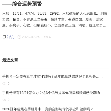
——综合运势预警
六煞：16/61、47/74、38/83、29/92。六煞磁场的人心思细腻、洞察
力强、精灵、不容易上当受骗、情绪丰富、变通自如、爱美、爱家
庭、买房子、心软。但敏感胆小、负面多过正面、消极、抗压能力
弱、经不起打击、忧郁自闭甚至自杀、妒忌、疑神疑鬼、心眼小、有
知识
2026-07-25
4
了爱情疏远亲情。根据其利会
最近文章
手机号一定要有延年才能守财吗？延年能量越强越好？真相是……
0
手机号里有19/91怎么办？这3个信号提示你健康和婚姻已受影响
0
2026延年磁场在手机号中，真的会影响你的事业和健康吗？