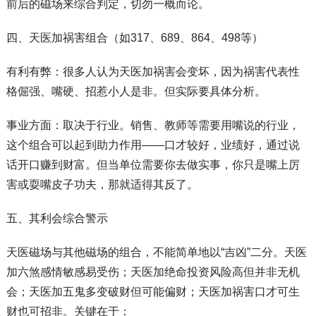
前后的磁场来综合判定，切勿一概而论。
四、天医加祸害组合（如317、689、864、498等）
有利有弊：很多人认为天医加祸害会变坏，因为祸害代表性
格倔强、嘴硬、招惹小人是非。但实际要具体分析。
事业方面：取决于行业。销售、教师等需要用嘴说的行业，
这个组合可以起到助力作用——口才较好，业绩好，通过说
话开口赚到财富。但当单位需要你去做实事，你只是嘴上厉
害或耍嘴皮子功夫，那就适得其反了。
五、其利会综合警示
天医磁场与其他磁场的组合，不能简单地以“吉凶”二分。天医
加六煞感情敏感易受伤；天医加绝命投资风险高但并非无机
会；天医加五鬼多变破财但可能偏财；天医加祸害口才可生
财也可招非。关键在于：