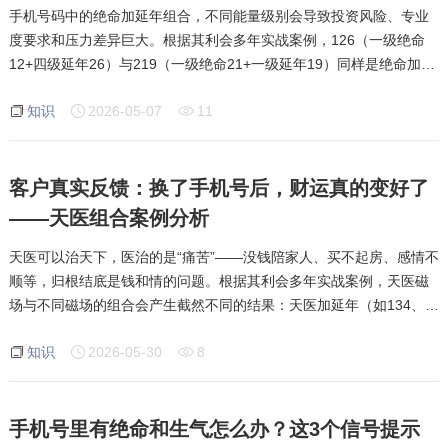
手机号码中的绝命加延年组合，不同能量级别会导致投资风险、专业
度要求和压力差异巨大。根据其利会多年实战案例，126（一级绝命
12+四级延年26）与219（一级绝命21+一级延年19）同样是绝命加延
年，但126承担一级风险却只带来四级延年的低压力、低专业要求，适
知识
2026-05-07
11
合体力投入型工作（如快递）；而219承担一级风
客户真实反馈：换了手机号后，财运真的变好了
——天医组合案例分析
天医可以治天下，医治的是“痛苦”——没钱陪家人、买不起房、感情不
顺等，归根结底是钱和情的问题。根据其利会多年实战案例，天医磁
场与不同磁场的组合会产生截然不同的结果：天医加延年（如134、
319）等于金库和老板格局，赚钱守财；天医加生气（如139、314）
知识
2026-05-30
8
有钱就花在朋友身上
手机号里有绝命和生气怎么办？这3个信号提示