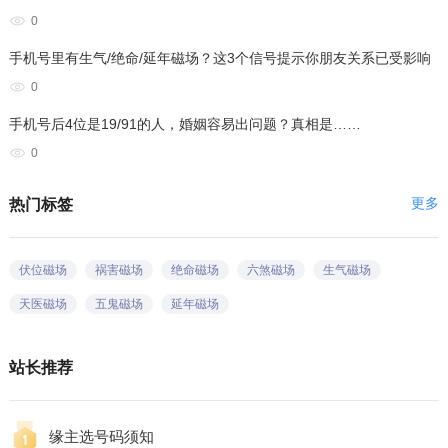
0
手机号里有生气/绝命/延年磁场？这3个信号提示你朋友关系已受影响
0
手机号后4位是19/91的人，婚姻容易出问题？真相是……
0
更多
热门标签
伏位磁场
祸害磁场
绝命磁场
六煞磁场
生气磁场
天医磁场
五鬼磁场
延年磁场
站长推荐
缘主选号码须知