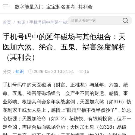
数字能量入门_宝宝起名参考_其利会
首页
/
知识
/ 手机号码中的延年磁场与其他组合：天医加六煞、绝命、五鬼、祸害深度解析（其利会）
手机号码中的延年磁场与其他组合：天
医加六煞、绝命、五鬼、祸害深度解析
（其利会）
分类：
知识
2026-05-20 10:31:51
15
手机号码中的天医磁场（财富、正桃花）与延年、六煞、绝
命、五鬼、祸害等磁场组合，会产生不同的财运、感情、事
业影响。根据其利会多年实战案例，天医加六煞（如316）钱
花到家里或女人身上，感情上“眼睛里掺不得半点沙子”，妒忌
心极强；天医加绝命（如312）花钱快、有钱就投资，但不一
定全凶，需结合后面磁场分析；天医加五鬼（如318）易破