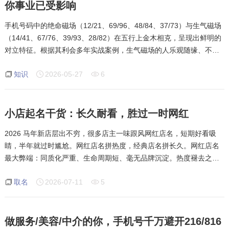
你事业已受影响
手机号码中的绝命磁场（12/21、69/96、48/84、37/73）与生气磁场
（14/41、67/76、39/93、28/82）在五行上金木相克，呈现出鲜明的
对立特征。根据其利会多年实战案例，生气磁场的人乐观随缘、不计
较、做事不紧不慢，但上进心不足；绝命磁场的人急功近利、追求高
知识
2026-05-27
6
回报、做事雷厉风行，但讲义气难得真心朋
小店起名干货：长久耐看，胜过一时网红
2026 马年新店层出不穷，很多店主一味跟风网红店名，短期好看吸
睛，半年就过时尴尬。网红店名拼热度，经典店名拼长久。网红店名
最大弊端：同质化严重、生命周期短、毫无品牌沉淀。热度褪去之
后，店名显得廉价老旧，只能被迫改名重启。真正聪明的开店起名，
取名
2026-07-11
5
走简约、干净、正向、专业路线。不追热点
做服务/美容/中介的你，手机号千万避开216/816