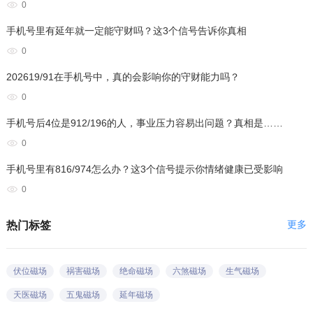
0
手机号里有延年就一定能守财吗？这3个信号告诉你真相
0
202619/91在手机号中，真的会影响你的守财能力吗？
0
手机号后4位是912/196的人，事业压力容易出问题？真相是……
0
手机号里有816/974怎么办？这3个信号提示你情绪健康已受影响
0
更多
热门标签
伏位磁场
祸害磁场
绝命磁场
六煞磁场
生气磁场
天医磁场
五鬼磁场
延年磁场