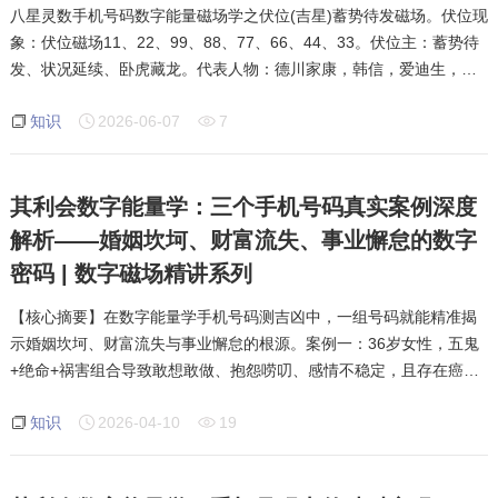
八星灵数手机号码数字能量磁场学之伏位(吉星)蓄势待发磁场。伏位现
象：伏位磁场11、22、99、88、77、66、44、33。伏位主：蓄势待
发、状况延续、卧虎藏龙。代表人物：德川家康，韩信，爱迪生，伏
尔泰，勾践。如果你发现自己的手机号码中有伏位或天医加延年组
知识
2026-06-07
7
合，建议进行一次完整的号码诊断，了解它是
其利会数字能量学：三个手机号码真实案例深度
解析——婚姻坎坷、财富流失、事业懈怠的数字
密码 | 数字磁场精讲系列
【核心摘要】在数字能量学手机号码测吉凶中，一组号码就能精准揭
示婚姻坎坷、财富流失与事业懈怠的根源。案例一：36岁女性，五鬼
+绝命+祸害组合导致敢想敢做、抱怨唠叨、感情不稳定，且存在癌症
风险；案例二：33岁男性，绝命+六煞+天医组合导致赚钱辛苦、留不
知识
2026-04-10
19
住财、为女人破财；案例三：35岁男性，生气