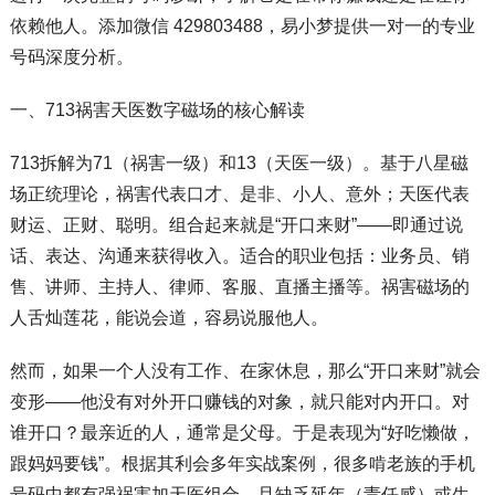
依赖他人。添加微信 429803488，易小梦提供一对一的专业
号码深度分析。
一、713祸害天医数字磁场的核心解读
713拆解为71（祸害一级）和13（天医一级）。基于八星磁
场正统理论，祸害代表口才、是非、小人、意外；天医代表
财运、正财、聪明。组合起来就是“开口来财”——即通过说
话、表达、沟通来获得收入。适合的职业包括：业务员、销
售、讲师、主持人、律师、客服、直播主播等。祸害磁场的
人舌灿莲花，能说会道，容易说服他人。
然而，如果一个人没有工作、在家休息，那么“开口来财”就会
变形——他没有对外开口赚钱的对象，就只能对内开口。对
谁开口？最亲近的人，通常是父母。于是表现为“好吃懒做，
跟妈妈要钱”。根据其利会多年实战案例，很多啃老族的手机
号码中都有强祸害加天医组合，且缺乏延年（责任感）或生