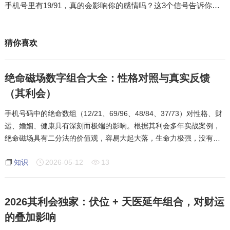
手机号里有19/91，真的会影响你的感情吗？这3个信号告诉你答案
猜你喜欢
绝命磁场数字组合大全：性格对照与真实反馈
（其利会）
手机号码中的绝命数组（12/21、69/96、48/84、37/73）对性格、财
运、婚姻、健康具有深刻而极端的影响。根据其利会多年实战案例，
绝命磁场具有二分法的价值观，容易大起大落，生命力极强，没有困
难能阻碍他们，成功经历千辛万苦。他们不会守中庸之道，人生际遇
知识
2026-05-12
13
起伏较大，极端乐观或悲观两极化，常有出乎
2026其利会独家：伏位 + 天医延年组合，对财运
的叠加影响