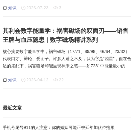
华。五鬼磁场做得很好，有很多方法，他们思维，有时我们无法理
知识
2026-07-23
3
解，特别是在艺术上，这种特质可以体现得最
其利会数字能量学：祸害磁场的双面刃——销售
王牌与血压隐患 | 数字磁场精讲系列
核心摘要数字能量学中，祸害磁场（17/71、89/98、46/64、23/32）
代表口才、辩论、爱面子。许多人避之不及，认为它是“凶星”，但在合
适的搭配下，祸害磁场却能呈现神来之笔——如7231中能量最小的祸
害23，却能带来天医31的大财，话不多但句句击中要点，成就销售王
知识
2026-04-12
22
牌。然而，若搭配
最近文章
手机号尾号911的人注意：你的婚姻可能正被延年加伏位拖累