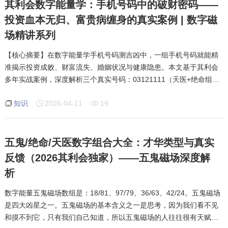
其利会数字能量学：手机号码中的破财密码——
投资血本无归、富贵病缠身的真实案例 | 数字磁
场精讲系列
【核心摘要】在数字能量学手机号码测吉凶中，一组手机号码就能精
准揭示投资成败、财富流失、婚姻状况与健康隐患。本文基于其利会
多年实战案例，深度解析三个真实号码：03121111（天医+绝命组
合，投资血本无归）；7990472（钱财不见、感情降温）；
知识
2026-04-11
19
79041321（富贵病缠身、离婚、财产被套）。通过号码吉凶查询
五鬼/绝命/天医数字组合大全：才华类型与真实
反馈（2026其利会独家）——五鬼磁场深度解
析
数字能量五鬼磁场数组是：18/81、97/79、36/63、42/24。五鬼磁场
是四大凶星之一。五鬼磁场的基本含义之一是思考，因为我们看不见
和摸不到它，只有我们自己知道，所以五鬼磁场的人往往很有天赋才