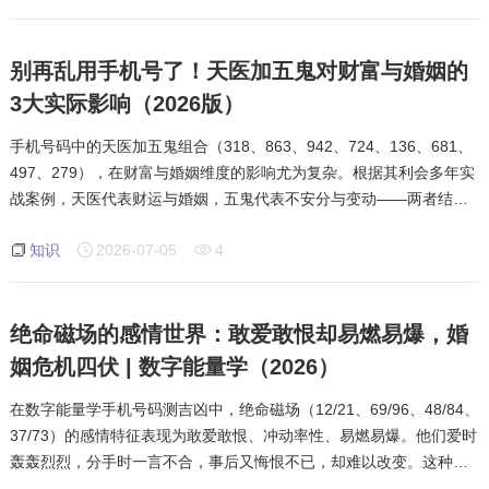
别再乱用手机号了！天医加五鬼对财富与婚姻的
3大实际影响（2026版）
手机号码中的天医加五鬼组合（318、863、942、724、136、681、
497、279），在财富与婚姻维度的影响尤为复杂。根据其利会多年实
战案例，天医代表财运与婚姻，五鬼代表不安分与变动——两者结合
意味着“有钱就不安分”，钱财转瞬即空，感情上容易吃着碗里看着锅
知识
2026-07-05
4
里。但数字磁场
绝命磁场的感情世界：敢爱敢恨却易燃易爆，婚
姻危机四伏 | 数字能量学（2026）
在数字能量学手机号码测吉凶中，绝命磁场（12/21、69/96、48/84、
37/73）的感情特征表现为敢爱敢恨、冲动率性、易燃易爆。他们爱时
轰轰烈烈，分手时一言不合，事后又悔恨不已，却难以改变。这种极
端性格在婚姻中极易导致离婚，且常常反复上演。本文基于八星磁场