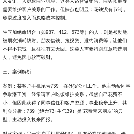
来友谊、人脉或商业机会。这类人适合做销售、商务拓展等
需要维护客户关系的工作。但缺点也明显：花钱没有节制，
容易过度投入而忽略成本控制。
生气加绝命组合（如937、412、673等）的人，则是被动地
被朋友消耗钱财。朋友借钱、拉投资、邀约消费等，让他们
不得不花钱，且往往有去无回。这类人需要特别注意筛选朋
友，避免因心软而破财。
三、案例解析
案例：某客户手机尾号739，在外贸公司工作。他主动帮同事
争取涨工资，经常请客户吃饭维护关系，虽然自己花费不
小，但因此获得了同事信任和客户资源，事业稳步上升。其
利会分析：739（绝命73+生气39）是“花费带来朋友”的典
型，主动投入换来回报。
对比案例：另一客户手机尾号937，朋友经常约他吃饭、借