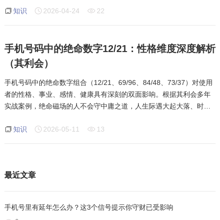
知识
2026-04-24
22
正统理论，通过真实案例揭示绝命磁场
手机号码中的绝命数字12/21：性格维度深度解析
（其利会）
手机号码中的绝命数字组合（12/21、69/96、84/48、73/37）对使用
者的性格、事业、感情、健康具有深刻的双面影响。根据其利会多年
实战案例，绝命磁场的人不会守中庸之道，人生际遇大起大落、时高
时低，常有出乎意料的好事或坏事发生，易有官司问题。他们头脑
知识
2026-05-11
13
好、反应快，有超强的企划和判断力，但主
最近文章
手机号里有延年怎么办？这3个信号提示你守财已受影响