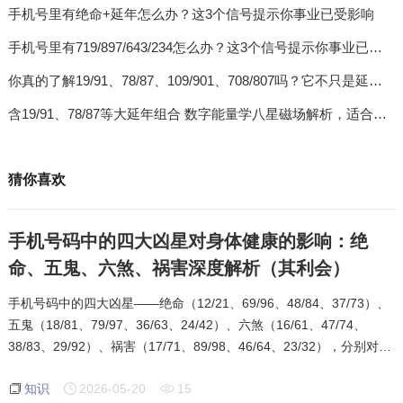
手机号里有绝命+延年怎么办？这3个信号提示你事业已受影响
手机号里有719/897/643/234怎么办？这3个信号提示你事业已受影响
你真的了解19/91、78/87、109/901、708/807吗？它不只是延年磁场，更关乎你的婚姻
含19/91、78/87等大延年组合 数字能量学八星磁场解析，适合已婚女性/女强人使用吗？（新增）
猜你喜欢
手机号码中的四大凶星对身体健康的影响：绝
命、五鬼、六煞、祸害深度解析（其利会）
手机号码中的四大凶星——绝命（12/21、69/96、48/84、37/73）、
五鬼（18/81、79/97、36/63、24/42）、六煞（16/61、47/74、
38/83、29/92）、祸害（17/71、89/98、46/64、23/32），分别对应
不同的身体健康隐患。根据其利会多年实战案例，各个磁场应讲究阴
知识
2026-05-20
15
阳平衡，某一磁场特别突出就会引发相应