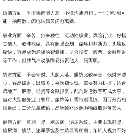
婚姻方面：平衡协调能力差，不懂沟通调和，一时冲动就可
能一拍两散，闪电结婚又闪电离婚。
事业方面：辛苦、独来独往、流动性职业、风险行业、好指
责他人、敢冲敢做。具有超强企划、谋略和判断力，头脑反
应快，容易成为老板的智囊团，适合投资、股票、金融理财
等工作，但脾气冲动暴躁易指责他人，易离职。
钱财方面：不会守财、大起大落。赚钱比较辛苦，钱财来源
少，容易破财，出钱多，喜欢赚快钱。需要努力拼搏，适合
房地产、股票、期货等金融投资，配合财运数字可成大亨，
但对大型服务业（餐厅、服饰等）需特别谨慎。因百分百相
信自己，二分法赢或输，易导致财运像抛物线般起落甚大。
健康方面：肝胆、肾、糖尿病、泌尿系统。主要出现肝肾、
糖尿病、膀胱、泌尿系统及生殖器官疾病，年轻人视力不好