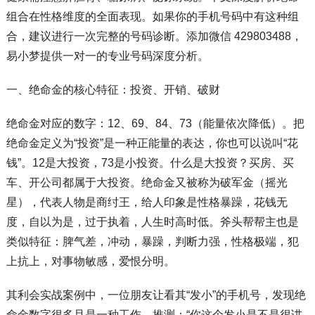
组合在性格维度的全面表现。如果你的手机号码中有这种组
合，建议进行一次完整的号码诊断。添加微信 429803488，
易小梦提供一对一的专业号码深度分析。
一、绝命金的核心特征：投资、开销、破财
绝命金对应的数字：12、69、84、73（能量依次降低）。把
绝命金定义为“投资”是一种正能量的表达，你也可以说叫“花
钱”。12是大投资，73是小投资。什么是大投资？买房、买
车、开公司都属于大投资。绝命金又被称为破军金（摇光
星），代表人物是商纣王，给人印象是性格暴躁，花钱无
度，自以为是，过于执着，人生时高时低。斧头帮帮主也是
类似特征：脾气差，冲动，暴躁，判断力强，性格极端，犯
上抗上，对事物敏感，爱恨分明。
其利会实战案例中，一位朋友让看其“发小”的手机号，发现绝
命金数字很多且是一种工作，推测：“你这个发小是不是很讲