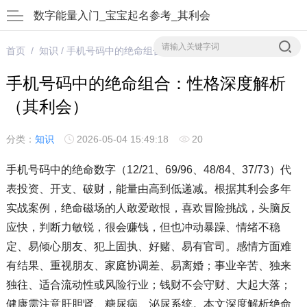
数字能量入门_宝宝起名参考_其利会
首页
/
知识
/ 手机号码中的绝命组合：性格深度解析（其利会）
手机号码中的绝命组合：性格深度解析
（其利会）
分类：
知识
2026-05-04 15:49:18
20
手机号码中的绝命数字（12/21、69/96、48/84、37/73）代
表投资、开支、破财，能量由高到低递减。根据其利会多年
实战案例，绝命磁场的人敢爱敢恨，喜欢冒险挑战，头脑反
应快，判断力敏锐，很会赚钱，但也冲动暴躁、情绪不稳
定、易倾心朋友、犯上固执、好赌、易有官司。感情方面难
有结果、重视朋友、家庭协调差、易离婚；事业辛苦、独来
独往、适合流动性或风险行业；钱财不会守财、大起大落；
健康需注意肝胆肾、糖尿病、泌尿系统。本文深度解析绝命