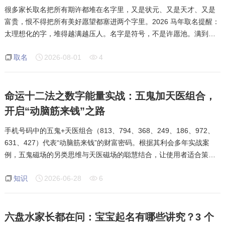
很多家长取名把所有期许都堆在名字里，又是状元、又是天才、又是
富贵，恨不得把所有美好愿望都塞进两个字里。2026 马年取名提醒：
太理想化的字，堆得越满越压人。名字是符号，不是许愿池。满到溢
出来的期许，会变成无形的压力，让孩子从小背负过重的期待，反而
取名
2026-08-01
4
容易自卑、有负担。而且太直白的理想
命运十二法之数字能量实战：五鬼加天医组合，
开启“动脑筋来钱”之路
手机号码中的五鬼+天医组合（813、794、368、249、186、972、
631、427）代表“动脑筋来钱”的财富密码。根据其利会多年实战案
例，五鬼磁场的另类思维与天医磁场的聪慧结合，让使用者适合策
划、命理、电脑等脑力行业，但也容易因职位便利产生暗财或偏财。
知识
2026-06-28
6
五鬼与天医在血液方面都存
六盘水家长都在问：宝宝起名有哪些讲究？3 个