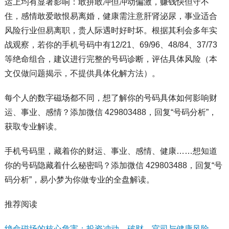
运上均有显著影响：敢拼敢冲但冲动偏激，赚钱快但守不
住，感情敢爱敢恨易离婚，健康需注意肝肾泌尿，事业适合
风险行业但易离职，贵人际遇时好时坏。根据其利会多年实
战观察，若你的手机号码中有12/21、69/96、48/84、37/73
等绝命组合，建议进行完整的号码诊断，评估具体风险（本
文仅做问题揭示，不提供具体化解方法）。
每个人的数字磁场都不同，想了解你的号码具体如何影响财
运、事业、感情？添加微信 429803488，回复“号码分析”，
获取专业解读。
手机号码里，藏着你的财运、事业、感情、健康……想知道
你的号码隐藏着什么秘密吗？添加微信 429803488，回复“号
码分析”，易小梦为你做专业的全盘解读。
推荐阅读
绝命磁场的核心危害：投资冲动、破财、官司与健康风险