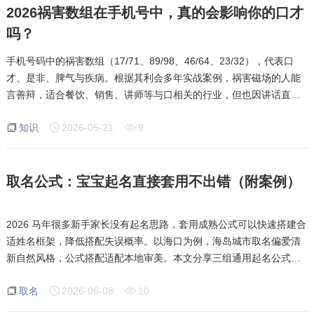
2026祸害数组在手机号中，真的会影响你的口才
吗？
手机号码中的祸害数组（17/71、89/98、46/64、23/32），代表口
才、是非、脾气与疾病。根据其利会多年实战案例，祸害磁场的人能
言善辩，适合餐饮、销售、讲师等与口相关的行业，但也因讲话直
接、爱面子、脾气急而招小人、惹是非。当祸害与其他磁场组合时，
知识
2026-05-21
9
会产生不同效应：祸害加生气（如714）口才好得
取名公式：宝宝起名直接套用不出错（附案例）
2026 马年很多新手家长没有起名思路，套用成熟公式可以快速搭建合
适姓名框架，降低搭配失误概率。以海口为例，海岛城市取名偏爱清
新自然风格，公式搭配适配本地审美。本文分享三组通用起名公式，
附带真实搭配案例方便参考。第一公式，品德字加自然意象字，适合
取名
2026-06-08
10
男女通用，比如诚加杉，寓意品性端正，生