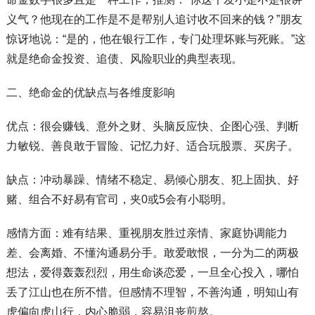
义气？他现在的工作是不是帮别人追讨收不回来的钱？”朋友
惊讶地说：“是的，他在银行工作，专门处理坏账与死账。”这
就是绝命金投资、追债、风险职业的典型表现。
二、绝命金的优缺点与各维度影响
优点：很会赚钱、意外之财、头脑反应快、企图心强、判断
力敏锐、善良敢于冒险、记忆力好、适合玩股票、买房子。
缺点：冲动暴躁、情绪不稳定、易倾心朋友、犯上固执、好
赌、组合不好易有官司，夹0或5会有小聪明。
感情方面：难有结果、重视朋友胜过亲情、家庭协调能力
差、会离婚、不懂沟通易分手。敢爱敢恨，一分为二的两极
想法，爱得轰轰烈烈，用生命谈恋爱，一旦全心投入，哪怕
丢了江山也在所不惜。但感情不理智，不善沟通，明知山有
虎偏向虎山行，内心脆弱，容易沮丧煎熬。