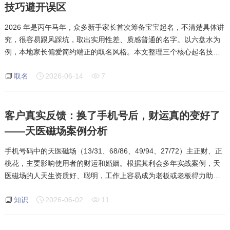
技巧避开误区
2026 年是丙午马年，众多新手家长首次筹备宝宝起名，不清楚具体讲
究，很容易跟风踩坑，取出实用性差、质感普通的名字。以六盘水为
例，本地家长偏爱简约端正的取名风格。本文整理三个核心起名技
巧，帮助新手家长轻松避开误区。第一，坚持实用优先原则，优先选
取名
2026-06-14
7
用常用、好写、好认的汉字，拒绝生僻复杂
客户真实反馈：换了手机号后，财运真的变好了
——天医磁场案例分析
手机号码中的天医磁场（13/31、68/86、49/94、27/72）主正财、正
桃花，主要影响使用者的财运和婚姻。根据其利会多年实战案例，天
医磁场的人天生资质好、聪明，工作上容易成为老板或老板得力助
手，带来财富与业绩。他们心地善良、单纯，但没主见，容易被骗。
知识
2026-06-02
11
感情上正桃花，有结婚现象；健康上需注意血压