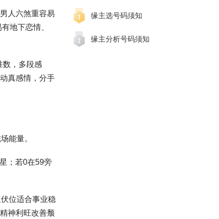
男人六煞重容易
缘主选号码须知
易有地下恋情、
缘主分析号码须知
不胜数，多段感
动真感情，分手
磁场能量。
星；若0在59旁
但伏位适合事业稳
精神利旺改善颓