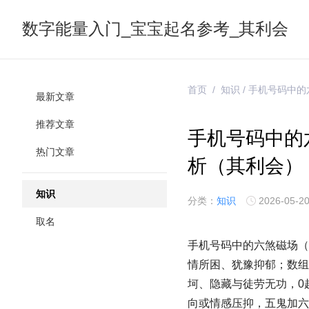
数字能量入门_宝宝起名参考_其利会
首页
/
知识
/ 手机号码中
最新文章
推荐文章
手机号码中的
热门文章
析（其利会）
知识
分类：
知识
2026-05-20
取名
手机号码中的六煞磁场（16
情所困、犹豫抑郁；数组
坷、隐藏与徒劳无功，0
向或情感压抑，五鬼加六