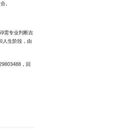
适合。
59需专业判断吉
和人生阶段，由
03488，回
）