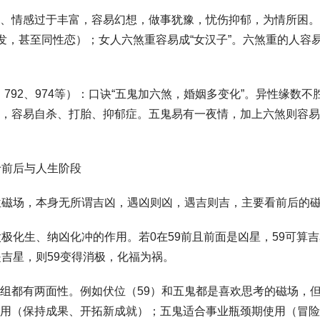
、情感过于丰富，容易幻想，做事犹豫，忧伤抑郁，为情所困。
长发，甚至同性恋）；女人六煞重容易成“女汉子”。六煞重的人容
6、792、974等）：口诀“五鬼加六煞，婚姻多变化”。异性缘数
，容易自杀、打胎、抑郁症。五鬼易有一夜情，加上六煞则容易
于前后与人生阶段
位磁场，本身无所谓吉凶，遇凶则凶，遇吉则吉，主要看前后的
极化生、纳凶化冲的作用。若0在59前且前面是凶星，59可算吉
是吉星，则59变得消极，化福为祸。
组都有两面性。例如伏位（59）和五鬼都是喜欢思考的磁场，
用（保持成果、开拓新成就）；五鬼适合事业瓶颈期使用（冒险