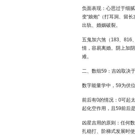
负面表现：心思过于细腻
变“娘炮”（打耳洞、留
出轨、婚姻破裂。
五鬼加六煞（183、81
情，容易离婚。阴上加阴
难。
二、数组59：吉凶取决
数字能量学中，59为伏
前后有0的情况：0可起太
起化空作用，且59前后
凶星吉用的原则：任何数
扎稳打、阶梯式发展时使