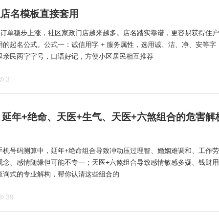
组店名模板直接套用
家政订单稳步上涨，社区家政门店越来越多。店名踏实靠谱，更容易获得住
的起名公式。公式一：诚信用字 + 服务属性，选用诚、洁、净、安等字
里亲民两字字号，口语好记，方便小区居民相互推荐
3
延年+绝命、天医+生气、天医+六煞组合的危害解析 
手机号码测算中，延年+绝命组合导致冲动压过理智、婚姻难调和、工作劳
观念、感情随缘但可能不专一；天医+六煞组合导致感情敏感多疑、钱财用
查询式的专业解构，帮你认清这些组合的
39