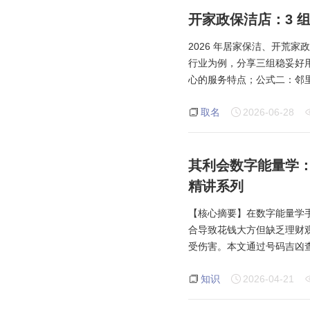
开家政保洁店：3 
2026 年居家保洁、开荒
行业为例，分享三组稳妥好用
心的服务特点；公式二：邻
取名
2026-06-28
其利会数字能量学：
精讲系列
【核心摘要】在数字能量学
合导致花钱大方但缺乏理财
受伤害。本文通过号码吉凶
知识
2026-04-21