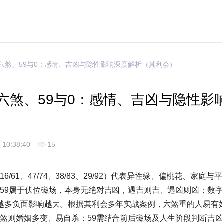
的六煞、59与0：感情、吉凶与隐性影响深度解析（其利会）
六煞、59与0：感情、吉凶与隐性影
 10:38:40
15
/61、47/74、38/83、29/92）代表异性缘、偏桃花、家庭
59属于伏位磁场，本身无绝对吉凶，遇吉则吉、遇凶则凶；数字
越多负面影响越大。根据其利会多年实战案例，六煞重的人易有
煞则婚姻多变、易自杀；59需结合前后磁场及人生阶段判断吉凶