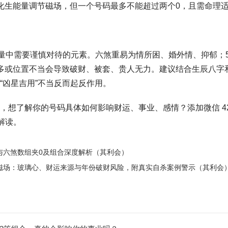
化生能量调节磁场，但一个号码最多不能超过两个0，且需命理
能量中需要谨慎对待的元素。六煞重易为情所困、婚外情、抑郁；
多或位置不当会导致破财、被套、贵人无力。建议结合生辰八字
“凶星吉用”不当反而起反作用。
想了解你的号码具体如何影响财运、事业、感情？添加微信 4298
解读。
与六煞数组夹0及组合深度解析（其利会）
磁场：玻璃心、财运来源与年份破财风险，附真实自杀案例警示（其利会