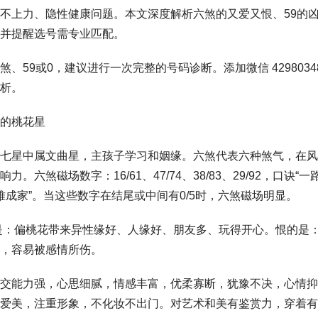
不上力、隐性健康问题。本文深度解析六煞的又爱又恨、59的凶
并提醒选号需专业匹配。
、59或0，建议进行一次完整的号码诊断。添加微信 4298034
析。
的桃花星
七星中属文曲星，主孩子学习和姻缘。六煞代表六种煞气，在风
六煞磁场数字：16/61、47/74、38/83、29/92，口诀“一路(
9)难成家”。当这些数字在结尾或中间有0/5时，六煞磁场明显。
是：偏桃花带来异性缘好、人缘好、朋友多、玩得开心。恨的是
，容易被感情所伤。
交能力强，心思细腻，情感丰富，优柔寡断，犹豫不决，心情抑
爱美，注重形象，不化妆不出门。对艺术和美有鉴赏力，穿着有