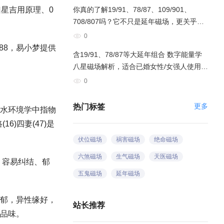
星吉用原理、0
你真的了解19/91、78/87、109/901、
708/807吗？它不只是延年磁场，更关乎你
的婚姻
0
88，易小梦提供
含19/91、78/87等大延年组合 数字能量学
八星磁场解析，适合已婚女性/女强人使用
吗？（新增）
0
更多
热门标签
水环境学中指物
16)四妻(47)是
伏位磁场
祸害磁场
绝命磁场
六煞磁场
生气磁场
天医磁场
：容易纠结、郁
五鬼磁场
延年磁场
郁，异性缘好，
站长推荐
品味。