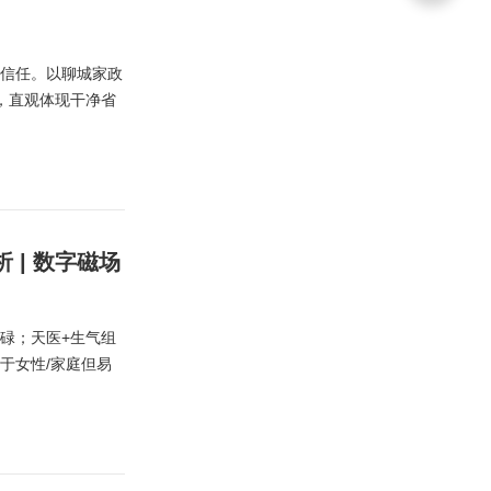
户信任。以聊城家政
，直观体现干净省
| 数字磁场
碌；天医+生气组
于女性/家庭但易