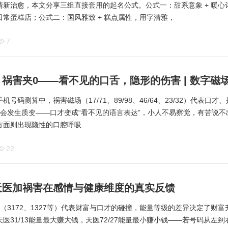
新治愈，本文分享三组直接套用的起名公式。公式一：甜系意象 + 暖心
常蛋糕店；公式二：国风雅致 + 糕点属性，用字清雅，
7
祸害夹0——看不见的口舌，隐形的伤害 | 数字磁
号码测算中，祸害磁场（17/71、89/98、46/64、23/32）代表口
量会发生质变——口才变成“看不见的语言表达”，小人不易察觉，有苦说不
方面则出现隐性的口腔呼吸
22
天医加祸害在感情与健康维度的真实反馈
（3172、1327等）代表财富与口才的碰撞，能量等级的差异决定了财
医31/13能量最大赚大钱，天医72/27能量最小赚小钱——若号码从左到