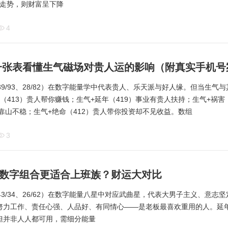
天医”的走势，则财富呈下降
4
一张表看懂生气磁场对贵人运的影响（附真实手机号
76、39/93、28/82）在数字能量学中代表贵人、乐天派与好人缘。但当生
（413）贵人帮你赚钱；生气+延年（419）事业有贵人扶持；生气+祸害
人靠山不稳；生气+绝命（412）贵人带你投资却不见收益。数组
3
哪种数字组合更适合上班族？财运大对比
87、43/34、26/62）在数字能量八星中对应武曲星，代表大男子主义、意
努力工作、责任心强、人品好、有同情心——是老板最喜欢重用的人。延
但并非人人都可用，需细分能量