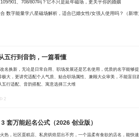
7、109/901、708/807吗？它不只是延年磁场，更关乎你的婚姻
大延年组合 数字能量学八星磁场解析，适合已婚女性/女强人使用吗？（新增
名，从五行到音韵，一篇看懂
选择改名换新，无论是日常自用、职场发展还是艺名使用，优质的名字能够
异极大，更讲究适配个人气质、贴合职场属性、兼顾大众审美，不能盲目
从五行适配、音韵搭配、寓意选择三大维
2
 套万能起名公式（2026 创业版）
持续火热，社区蛋糕店、私房烘焙层出不穷，一个温柔有食欲的店名，能快