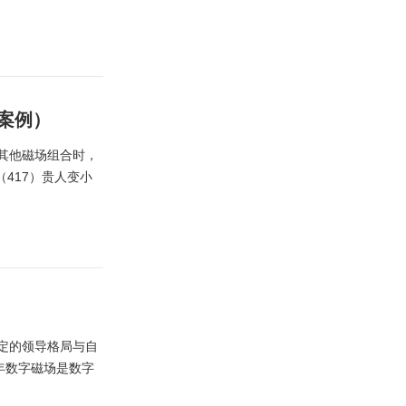
案例）
气与其他磁场组合时，
（417）贵人变小
志坚定的领导格局与自
年数字磁场是数字