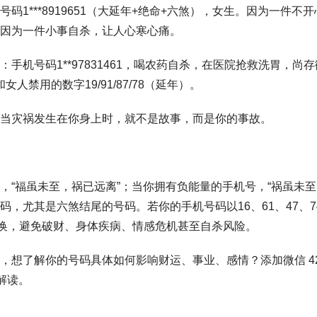
码1***8919651（大延年+绝命+六煞），女生。因为一件不
因为一件小事自杀，让人心寒心痛。
手机号码1**97831461，喝农药自杀，在医院抢救洗胃，尚
女人禁用的数字19/91/87/78（延年）。
当灾祸发生在你身上时，就不是故事，而是你的事故。
，“福虽未至，祸已远离”；当你拥有负能量的手机号，“祸虽未至
，尤其是六煞结尾的号码。若你的手机号码以16、61、47、74
更换，避免破财、身体疾病、情感危机甚至自杀风险。
想了解你的号码具体如何影响财运、事业、感情？添加微信 4298
解读。