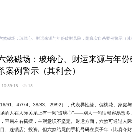
的六煞磁场：玻璃心、财运来源与年份破财风险，附真实自杀案例警示（其
六煞磁场：玻璃心、财运来源与年份
杀案例警示（其利会）
 10:39:18
18
/61、47/74、38/83、29/92），代表异性缘、偏桃花、家
场的人在人际关系上有一颗“玻璃心”——别人一句话就容易想多
，容易左右摇摆，主观意识不坚定。财运方面，六煞可通过人际
目、连锁店）投资。但六煞结尾的手机号码在庚子年（比肩夺财