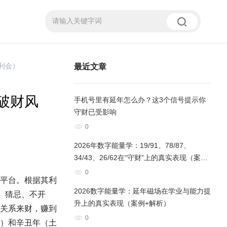
利会）
最近文章
破财风
手机号里有延年怎么办？这3个信号提示你
守财已受影响
0
2026年数字能量学：19/91、78/87、
34/43、26/62在“守财”上的真实表现（案例
+解析）
0
庭与平台。根据其利
2026数字能量学：延年磁场在学业与能力提
、猜忌、不开
升上的真实表现（案例+解析）
关系来财，赚到
0
）和辛丑年（土