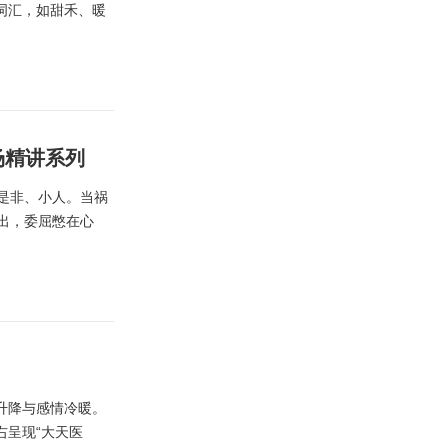
词汇，如甜禾、暖
场精讲系列
才、是非、小人。当祸
出，委屈憋在心
富升降与感情冷暖。
右呈现“大天医