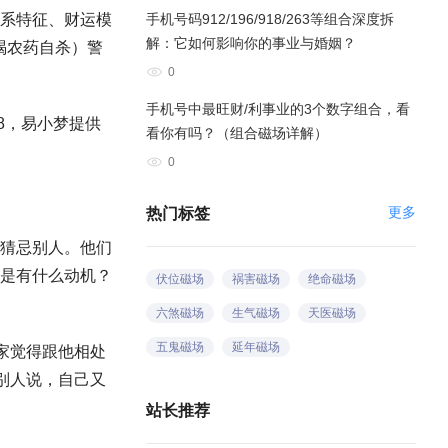
系特征、财运模
手机号码912/196/918/263等组合深度拆
解：它如何影响你的事业与婚姻？
1喝农药自杀）警
0
手机号中最旺财/利事业的3个数字组合，看
8，易小梦提供
看你有吗？（组合磁场详解）
0
更多
热门标签
猜忌别人。他们
是有什么动机？
伏位磁场
祸害磁场
绝命磁场
六煞磁场
生气磁场
天医磁场
五鬼磁场
延年磁场
家觉得跟他相处
别人说，自己又
站长推荐