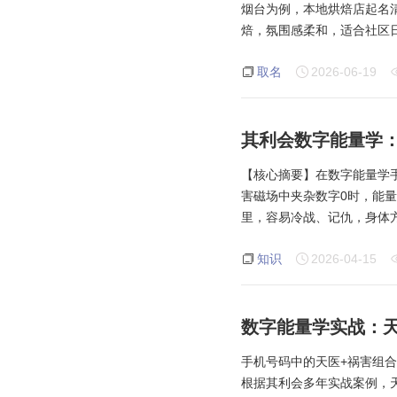
烟台为例，本地烘焙店起名清
焙，氛围感柔和，适合社区日
取名
2026-06-19
其利会数字能量学：
【核心摘要】在数字能量学手机
害磁场中夹杂数字0时，能
里，容易冷战、记仇，身体
知识
2026-04-15
数字能量学实战：
手机号码中的天医+祸害组合
根据其利会多年实战案例，天