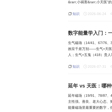
&rarr;小祸害&rarr;小
知识
2026-06-24
数字能量学入门：
生气磁场（14/41、67/
效应千差万别——生气+天医
人；生气+五鬼（418）贵
知识
2026-07-31
延年 vs 天医：
延年磁场（19/91、78/
主性强。善良、老大心态、
能量磁场里最重要的数字，