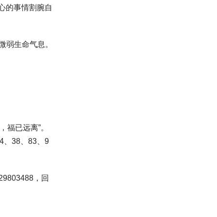
开心的事情割腕自
存微弱生命气息。
，福已远离”。
、38、83、9
03488，回