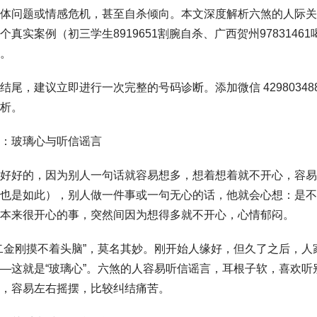
体问题或情感危机，甚至自杀倾向。本文深度解析六煞的人际关
真实案例（初三学生8919651割腕自杀、广西贺州9783146
。
尾，建议立即进行一次完整的号码诊断。添加微信 42980348
析。
：玻璃心与听信谣言
好好的，因为别人一句话就容易想多，想着想着就不开心，容易
也是如此），别人做一件事或一句无心的话，他就会心想：是不
本来很开心的事，突然间因为想得多就不开心，心情郁闷。
二金刚摸不着头脑”，莫名其妙。刚开始人缘好，但久了之后，人
—这就是“玻璃心”。六煞的人容易听信谣言，耳根子软，喜欢听
，容易左右摇摆，比较纠结痛苦。